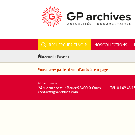
RECHERCHER ET VOIR
NOS COLLECTIONS
Accueil
>
Panier
>
Vous n'avez pas les droits d'accès à cette page.
GP archives
24 rue du docteur Bauer 93400 St Ouen
Tél : 01 49 48 1
contact@gparchives.com