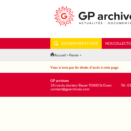
RECHERCHER ET VOIR
NOS COLLECTI
Accueil
>
Panier
>
Vous n'avez pas les droits d'accès à cette page.
GP archives
24 rue du docteur Bauer 93400 St Ouen
Tél : 0
contact@gparchives.com