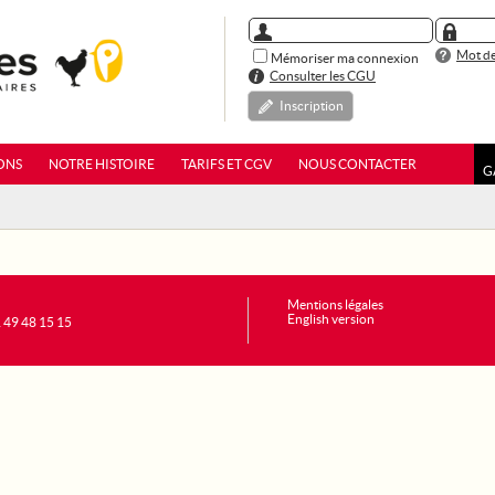
Mot de
Mémoriser ma connexion
Consulter les CGU
Inscription
ONS
NOTRE HISTOIRE
TARIFS ET CGV
NOUS CONTACTER
G
Mentions légales
English version
1 49 48 15 15