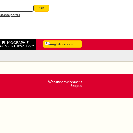
 passe perdu
FILMOGRAPHIE
english version
AUMONT 1896-1929
Website development
Skopus