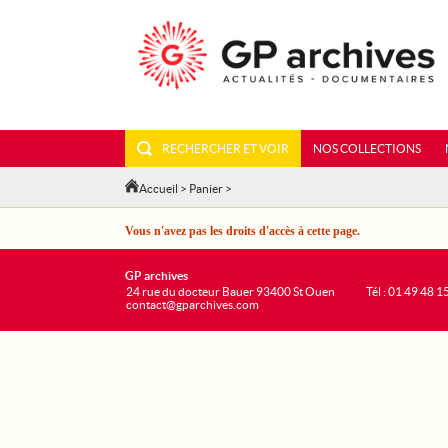
RECHERCHER ET VOIR
NOS COLLECTIONS
Accueil
>
Panier
>
Vous n'avez pas les droits d'accès à cette page.
GP archives
24 rue du docteur Bauer 93400 St Ouen
Tél : 01 49 48 1
contact@gparchives.com