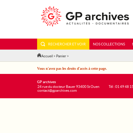
RECHERCHER ET VOIR
NOS COLLECTIONS
Accueil
>
Panier
>
Vous n'avez pas les droits d'accès à cette page.
GP archives
24 rue du docteur Bauer 93400 St Ouen
Tél : 01 49 48 1
contact@gparchives.com