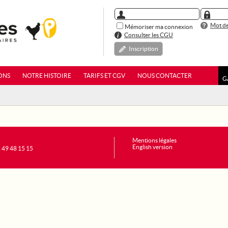
Mot de
Mémoriser ma connexion
Consulter les CGU
Inscription
ONS
NOTRE HISTOIRE
TARIFS ET CGV
NOUS CONTACTER
G
Mentions légales
English version
1 49 48 15 15