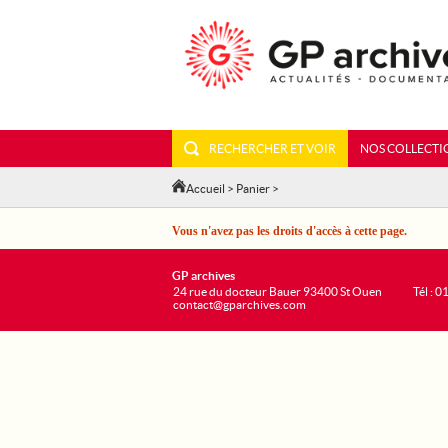
RECHERCHER ET VOIR
NOS COLLECTI
Accueil
>
Panier
>
Vous n'avez pas les droits d'accès à cette page.
GP archives
24 rue du docteur Bauer 93400 St Ouen
Tél : 0
contact@gparchives.com