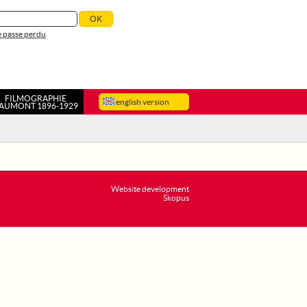
 passe perdu
FILMOGRAPHIE
english version
AUMONT 1896-1929
Website development
Skopus