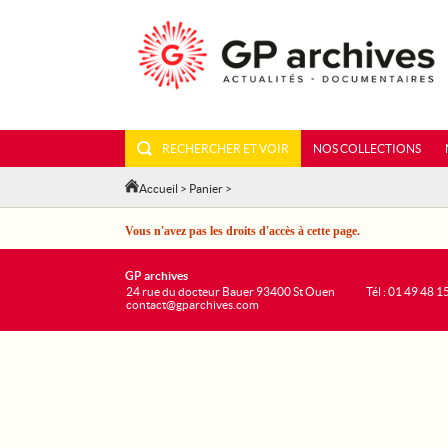
RECHERCHER ET VOIR
NOS COLLECTIONS
Accueil
>
Panier
>
Vous n'avez pas les droits d'accès à cette page.
GP archives
24 rue du docteur Bauer 93400 St Ouen
Tél : 01 49 48 1
contact@gparchives.com