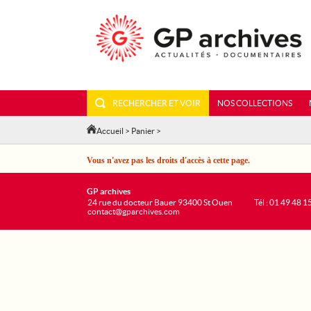
RECHERCHER ET VOIR
NOS COLLECTIONS
Accueil
>
Panier
>
Vous n'avez pas les droits d'accès à cette page.
GP archives
24 rue du docteur Bauer 93400 St Ouen
Tél : 01 49 48 1
contact@gparchives.com