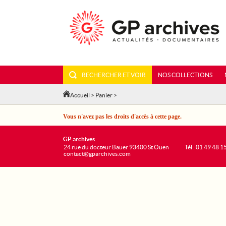
RECHERCHER ET VOIR
NOS COLLECTIONS
Accueil
>
Panier
>
Vous n'avez pas les droits d'accès à cette page.
GP archives
24 rue du docteur Bauer 93400 St Ouen
Tél : 01 49 48 1
contact@gparchives.com