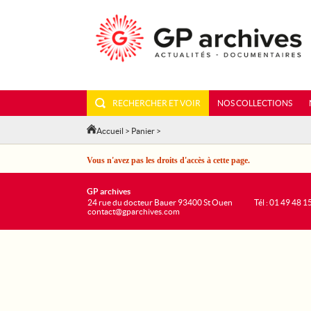
RECHERCHER ET VOIR
NOS COLLECTIONS
Accueil
>
Panier
>
Vous n'avez pas les droits d'accès à cette page.
GP archives
24 rue du docteur Bauer 93400 St Ouen
Tél : 01 49 48 1
contact@gparchives.com