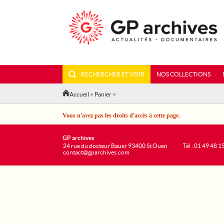
RECHERCHER ET VOIR
NOS COLLECTIONS
Accueil
>
Panier
>
Vous n'avez pas les droits d'accès à cette page.
GP archives
24 rue du docteur Bauer 93400 St Ouen
Tél : 01 49 48 1
contact@gparchives.com