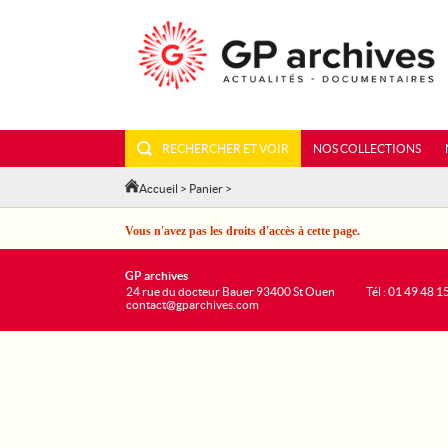
RECHERCHER ET VOIR
NOS COLLECTIONS
Accueil
>
Panier
>
Vous n'avez pas les droits d'accès à cette page.
GP archives
24 rue du docteur Bauer 93400 St Ouen
Tél : 01 49 48 1
contact@gparchives.com