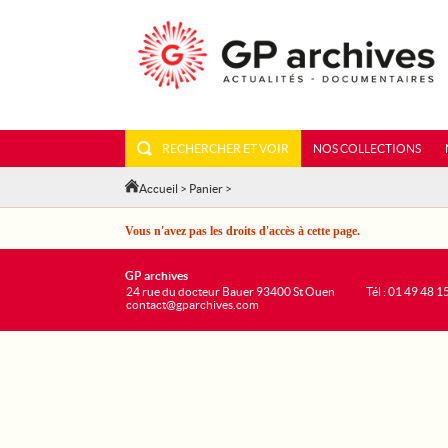
RECHERCHER ET VOIR
NOS COLLECTIONS
Accueil
>
Panier
>
Vous n'avez pas les droits d'accès à cette page.
GP archives
24 rue du docteur Bauer 93400 St Ouen
Tél : 01 49 48 1
contact@gparchives.com