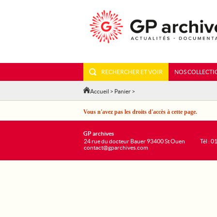
RECHERCHER ET VOIR
NOS COLLECTI
Accueil
>
Panier
>
Vous n'avez pas les droits d'accès à cette page.
GP archives
24 rue du docteur Bauer 93400 St Ouen
Tél : 0
contact@gparchives.com