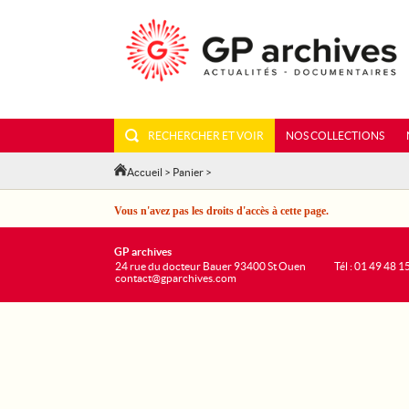
RECHERCHER ET VOIR
NOS COLLECTIONS
Accueil
>
Panier
>
Vous n'avez pas les droits d'accès à cette page.
GP archives
24 rue du docteur Bauer 93400 St Ouen
Tél : 01 49 48 1
contact@gparchives.com