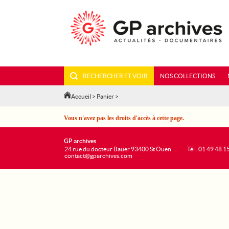
RECHERCHER ET VOIR
NOS COLLECTIONS
Accueil
>
Panier
>
Vous n'avez pas les droits d'accès à cette page.
GP archives
24 rue du docteur Bauer 93400 St Ouen
Tél : 01 49 48 1
contact@gparchives.com