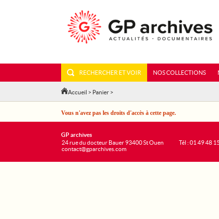
RECHERCHER ET VOIR
NOS COLLECTIONS
Accueil
>
Panier
>
Vous n'avez pas les droits d'accès à cette page.
GP archives
24 rue du docteur Bauer 93400 St Ouen
Tél : 01 49 48 1
contact@gparchives.com