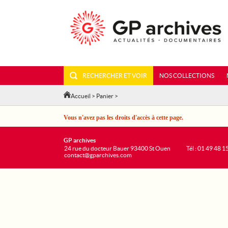
RECHERCHER ET VOIR
NOS COLLECTIONS
Accueil
>
Panier
>
Vous n'avez pas les droits d'accès à cette page.
GP archives
24 rue du docteur Bauer 93400 St Ouen
Tél : 01 49 48 1
contact@gparchives.com