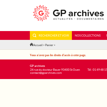
RECHERCHER ET VOIR
NOS COLLECTIONS
Accueil
>
Panier
>
Vous n'avez pas les droits d'accès à cette page.
GP archives
24 rue du docteur Bauer 93400 St Ouen
Tél : 01 49 48 1
contact@gparchives.com