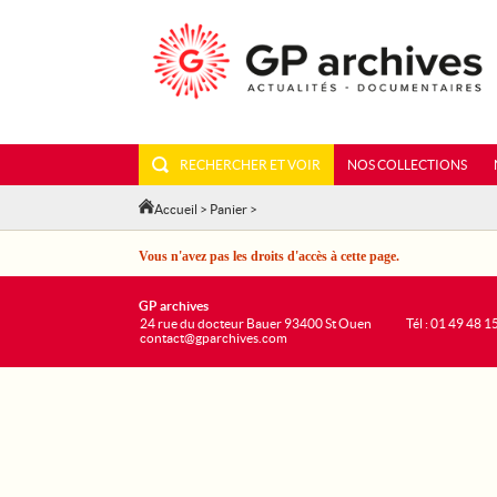
RECHERCHER ET VOIR
NOS COLLECTIONS
Accueil
>
Panier
>
Vous n'avez pas les droits d'accès à cette page.
GP archives
24 rue du docteur Bauer 93400 St Ouen
Tél : 01 49 48 1
contact@gparchives.com