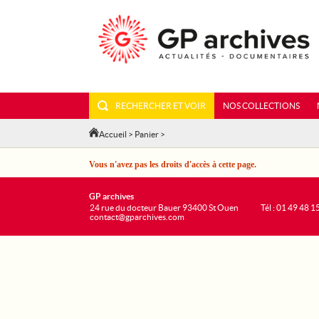
RECHERCHER ET VOIR
NOS COLLECTIONS
Accueil
>
Panier
>
Vous n'avez pas les droits d'accès à cette page.
GP archives
24 rue du docteur Bauer 93400 St Ouen
Tél : 01 49 48 1
contact@gparchives.com