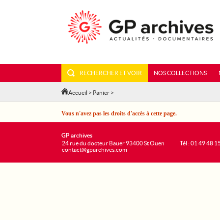
RECHERCHER ET VOIR
NOS COLLECTIONS
Accueil
>
Panier
>
Vous n'avez pas les droits d'accès à cette page.
GP archives
24 rue du docteur Bauer 93400 St Ouen
Tél : 01 49 48 1
contact@gparchives.com