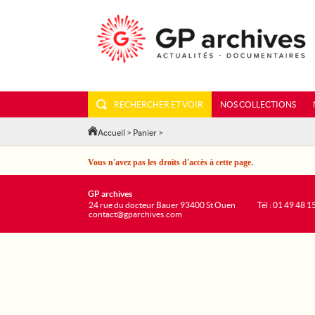
RECHERCHER ET VOIR
NOS COLLECTIONS
Accueil
>
Panier
>
Vous n'avez pas les droits d'accès à cette page.
GP archives
24 rue du docteur Bauer 93400 St Ouen
Tél : 01 49 48 1
contact@gparchives.com