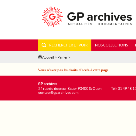
RECHERCHER ET VOIR
NOS COLLECTIONS
Accueil
>
Panier
>
Vous n'avez pas les droits d'accès à cette page.
GP archives
24 rue du docteur Bauer 93400 St Ouen
Tél : 01 49 48 1
contact@gparchives.com