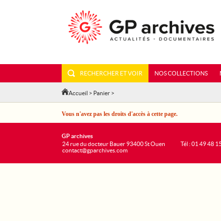
RECHERCHER ET VOIR
NOS COLLECTIONS
Accueil
>
Panier
>
Vous n'avez pas les droits d'accès à cette page.
GP archives
24 rue du docteur Bauer 93400 St Ouen
Tél : 01 49 48 1
contact@gparchives.com