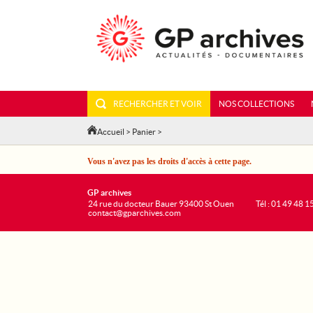
RECHERCHER ET VOIR
NOS COLLECTIONS
Accueil
>
Panier
>
Vous n'avez pas les droits d'accès à cette page.
GP archives
24 rue du docteur Bauer 93400 St Ouen
Tél : 01 49 48 1
contact@gparchives.com