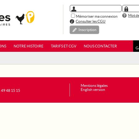
Mot de
Mémoriser ma connexion
Consulter les CGU
Inscription
ONS
NOTRE HISTOIRE
TARIFS ET CGV
NOUS CONTACTER
G
Mentions légales
English version
1 49 48 15 15