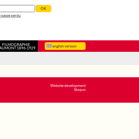
 passe perdu
FILMOGRAPHIE
english version
AUMONT 1896-1929
Website development
Skopus