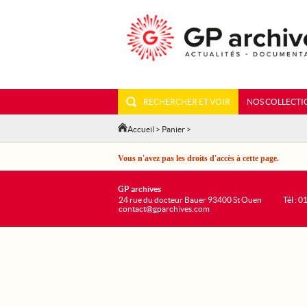
RECHERCHER ET VOIR
NOS COLLECTI
Accueil
>
Panier
>
Vous n'avez pas les droits d'accès à cette page.
GP archives
24 rue du docteur Bauer 93400 St Ouen
Tél : 0
contact@gparchives.com