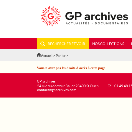
RECHERCHER ET VOIR
NOS COLLECTIONS
Accueil
>
Panier
>
Vous n'avez pas les droits d'accès à cette page.
GP archives
24 rue du docteur Bauer 93400 St Ouen
Tél : 01 49 48 1
contact@gparchives.com