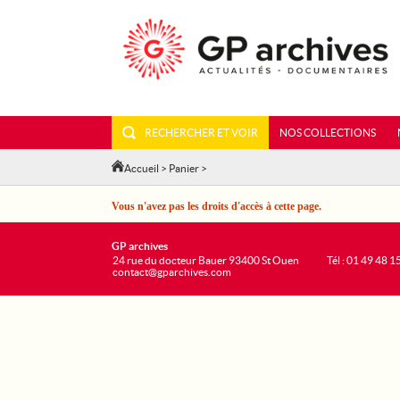
RECHERCHER ET VOIR
NOS COLLECTIONS
Accueil
>
Panier
>
Vous n'avez pas les droits d'accès à cette page.
GP archives
24 rue du docteur Bauer 93400 St Ouen
Tél : 01 49 48 1
contact@gparchives.com