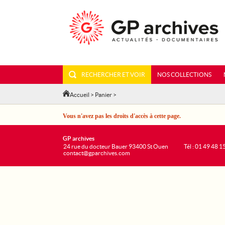
RECHERCHER ET VOIR
NOS COLLECTIONS
Accueil
>
Panier
>
Vous n'avez pas les droits d'accès à cette page.
GP archives
24 rue du docteur Bauer 93400 St Ouen
Tél : 01 49 48 1
contact@gparchives.com