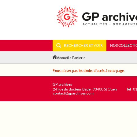
RECHERCHER ET VOIR
NOS COLLECTI
Accueil
>
Panier
>
Vous n'avez pas les droits d'accès à cette page.
GP archives
24 rue du docteur Bauer 93400 St Ouen
Tél : 0
contact@gparchives.com