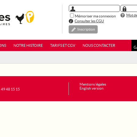
Mot de
Mémoriser ma connexion
Consulter les CGU
Inscription
ONS
NOTRE HISTOIRE
TARIFS ET CGV
NOUS CONTACTER
G
Mentions légales
English version
1 49 48 15 15