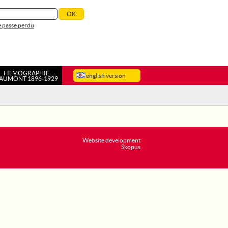
 passe perdu
FILMOGRAPHIE
english version
AUMONT 1896-1929
Website development
Skopus