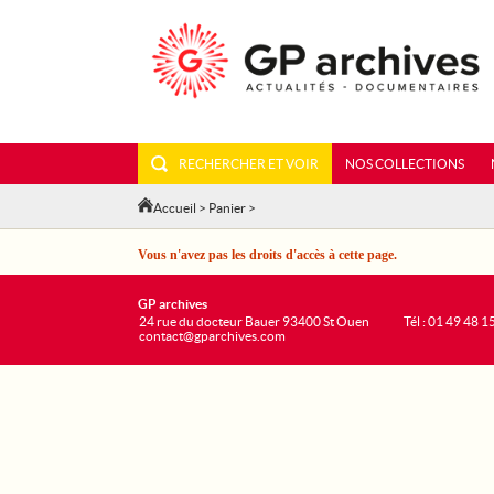
RECHERCHER ET VOIR
NOS COLLECTIONS
Accueil
>
Panier
>
Vous n'avez pas les droits d'accès à cette page.
GP archives
24 rue du docteur Bauer 93400 St Ouen
Tél : 01 49 48 1
contact@gparchives.com