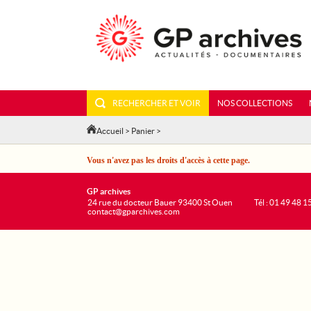
RECHERCHER ET VOIR
NOS COLLECTIONS
Accueil
>
Panier
>
Vous n'avez pas les droits d'accès à cette page.
GP archives
24 rue du docteur Bauer 93400 St Ouen
Tél : 01 49 48 1
contact@gparchives.com