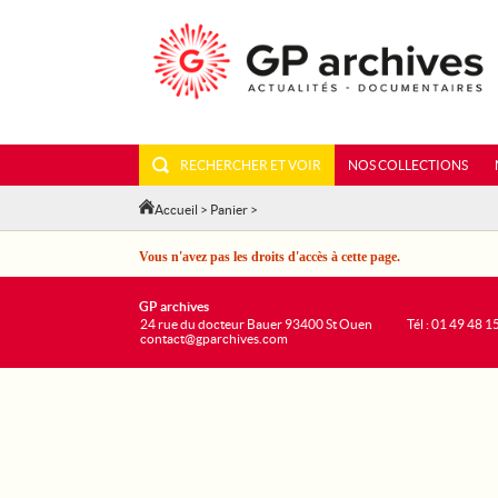
RECHERCHER ET VOIR
NOS COLLECTIONS
Accueil
>
Panier
>
Vous n'avez pas les droits d'accès à cette page.
GP archives
24 rue du docteur Bauer 93400 St Ouen
Tél : 01 49 48 1
contact@gparchives.com