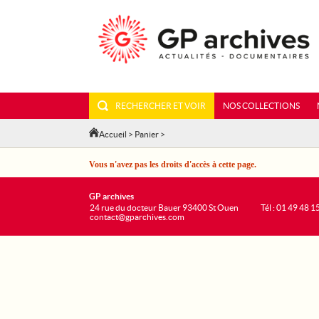
RECHERCHER ET VOIR
NOS COLLECTIONS
Accueil
>
Panier
>
Vous n'avez pas les droits d'accès à cette page.
GP archives
24 rue du docteur Bauer 93400 St Ouen
Tél : 01 49 48 1
contact@gparchives.com