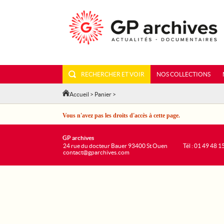
RECHERCHER ET VOIR
NOS COLLECTIONS
Accueil
>
Panier
>
Vous n'avez pas les droits d'accès à cette page.
GP archives
24 rue du docteur Bauer 93400 St Ouen
Tél : 01 49 48 1
contact@gparchives.com