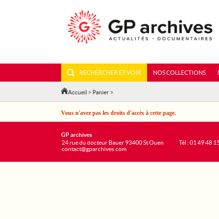
RECHERCHER ET VOIR
NOS COLLECTIONS
Accueil
>
Panier
>
Vous n'avez pas les droits d'accès à cette page.
GP archives
24 rue du docteur Bauer 93400 St Ouen
Tél : 01 49 48 1
contact@gparchives.com