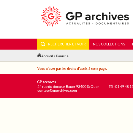
RECHERCHER ET VOIR
NOS COLLECTIONS
Accueil
>
Panier
>
Vous n'avez pas les droits d'accès à cette page.
GP archives
24 rue du docteur Bauer 93400 St Ouen
Tél : 01 49 48 1
contact@gparchives.com