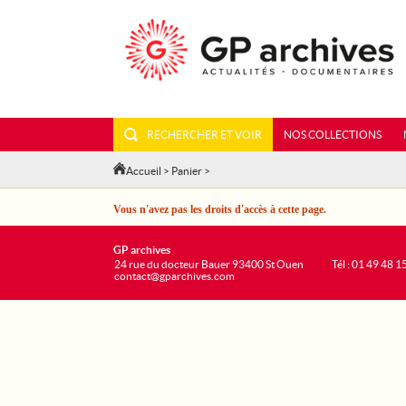
RECHERCHER ET VOIR
NOS COLLECTIONS
Accueil
>
Panier
>
Vous n'avez pas les droits d'accès à cette page.
GP archives
24 rue du docteur Bauer 93400 St Ouen
Tél : 01 49 48 1
contact@gparchives.com