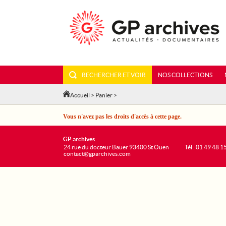
RECHERCHER ET VOIR
NOS COLLECTIONS
Accueil
>
Panier
>
Vous n'avez pas les droits d'accès à cette page.
GP archives
24 rue du docteur Bauer 93400 St Ouen
Tél : 01 49 48 1
contact@gparchives.com