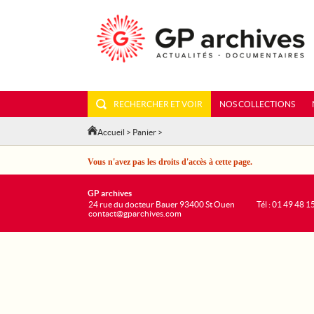
RECHERCHER ET VOIR
NOS COLLECTIONS
Accueil
>
Panier
>
Vous n'avez pas les droits d'accès à cette page.
GP archives
24 rue du docteur Bauer 93400 St Ouen
Tél : 01 49 48 1
contact@gparchives.com