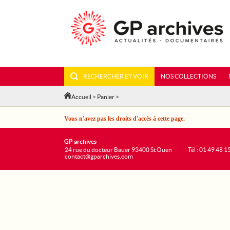
RECHERCHER ET VOIR
NOS COLLECTIONS
Accueil
>
Panier
>
Vous n'avez pas les droits d'accès à cette page.
GP archives
24 rue du docteur Bauer 93400 St Ouen
Tél : 01 49 48 1
contact@gparchives.com