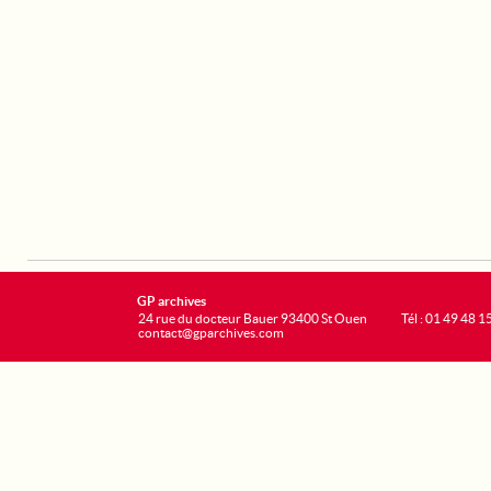
GP archives
24 rue du docteur Bauer 93400 St Ouen
Tél : 01 49 48 1
contact@gparchives.com