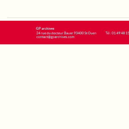
GP archives
24 rue du docteur Bauer 93400 St Ouen
Tél : 01 49 48 1
contact@gparchives.com