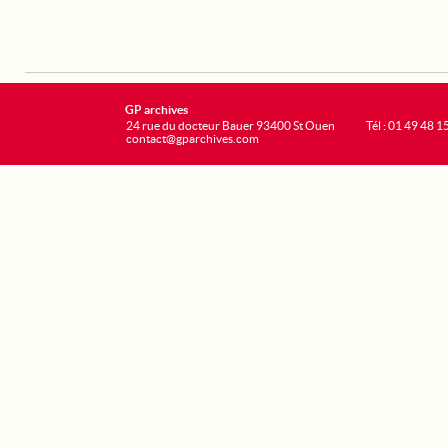
GP archives
24 rue du docteur Bauer 93400 St Ouen
Tél : 01 49 48 1
contact@gparchives.com