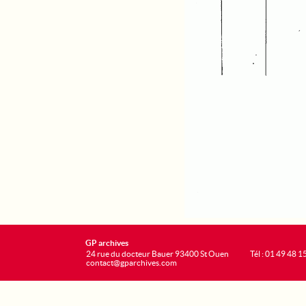
GP archives
24 rue du docteur Bauer 93400 St Ouen
Tél : 01 49 48 1
contact@gparchives.com