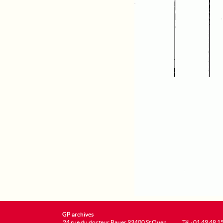
GP archives
24 rue du docteur Bauer 93400 St Ouen
Tél : 01 49 48 1