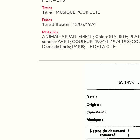
F 1974 19 3
Titres
Titre :
MUSIQUE POUR L ETE
Dates
1ère diffusion : 15/05/1974
Mots clés
ANIMAL
;
APPARTEMENT
;
Chien
;
STYLISTE
;
PLAT
sonore
;
AVRIL
;
COULEUR
;
1974
;
F 1974 19 3
;
CO
Dame de Paris
;
PARIS
;
ILE DE LA CITE