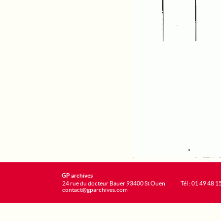
GP archives
24 rue du docteur Bauer 93400 St Ouen
Tél : 01 49 48 1
contact@gparchives.com