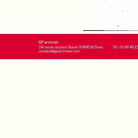
GP archives
24 rue du docteur Bauer 93400 St Ouen
Tél : 01 49 48 1
contact@gparchives.com