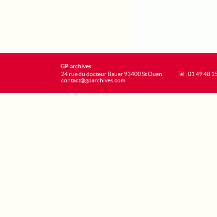
GP archives
24 rue du docteur Bauer 93400 St Ouen
Tél : 01 49 48 1
contact@gparchives.com