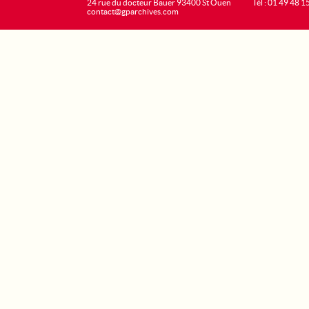
24 rue du docteur Bauer 93400 St Ouen
Tél : 01 49 48 1
contact@gparchives.com